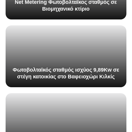
Net Metering Φωτοβολταϊκος σταθμός σε
Βιομηχανικό κτίριο
Φωτοβολταϊκός σταθμός ισχύος 9,89Kw σε
στέγη κατοικίας στο Βαφειοχώρι Κιλκίς